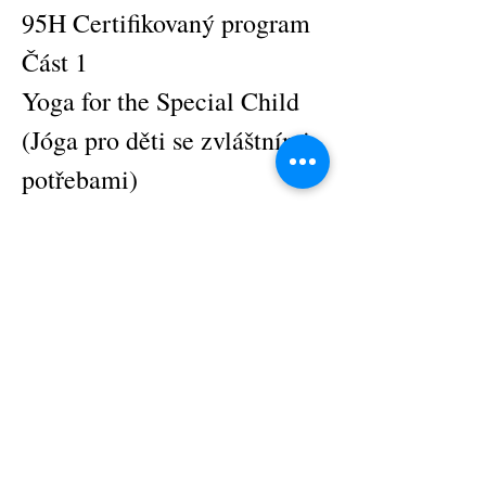
95H Certifikovaný program 
Část 1
Yoga for the Special Child 
(Jóga pro děti se zvláštními 
potřebami)
31. května - 5. června 2025 | Místo konání bude 
upřesněno
O AKCI
JÓGA PRO OSOBY SE ZVLÁŠTNÍMI 
POTŘEBAMI - YOGA FOR THE SPECIAL 
CHILD® 95H
PROGRAM - ČÁST 1 (48 HODIN)
Show More